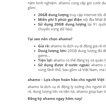
năm kinh nghiệm. ahamo cung cấp gói cước duy
gồm:
20GB dung lượng
truy cập internet tốc 
Miễn phí 5 phút gọi điện
nội địa Nhật 
Sử dụng 20GB dung lượng
tại 91 quốc
chuyển vùng dữ liệu)
Tại sao nên chọn ahamo?
Giá rẻ:
ahamo là dịch vụ di động giá rẻ n
Dung lượng lớn:
20GB dung lượng đủ để 
game…
Tiện lợi:
ahamo có thể đăng ký và quản lý
Sử dụng được ở nước ngoài:
ahamo ch
vùng lãnh thổ, bao gồm cả Việt Nam, mà 
ahamo – Lựa chọn hoàn hảo cho người Việt
ahamo là dịch vụ di động lý tưởng cho người Việ
rẻ, dung lượng lớn và tiện lợi, ahamo giúp bạn ti
Đăng ký ahamo ngay hôm nay!