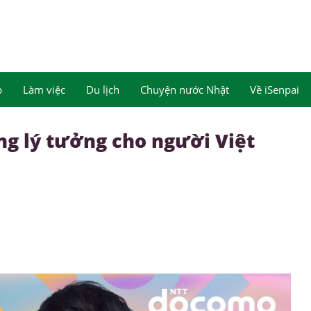
p
Làm việc
Du lịch
Chuyện nước Nhật
Về iSenpai
ng lý tưởng cho người Việt