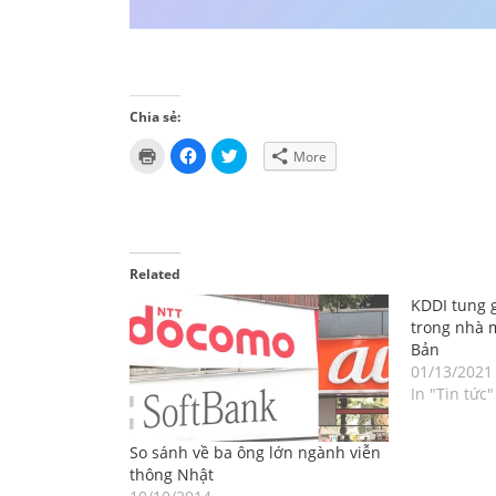
Chia sẻ:
Click
Click
Click
More
to
to
to
print
share
share
(Opens
on
on
in
Facebook
Twitter
new
(Opens
(Opens
window)
in
in
new
new
window)
window)
Related
KDDI tung 
trong nhà 
Bản
01/13/2021
In "Tin tức"
So sánh về ba ông lớn ngành viễn
thông Nhật