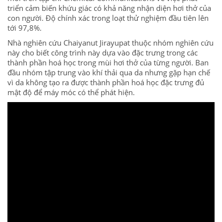
triển cảm biến khứu giác có khả năng nhận diện hơi thở của
con người. Độ chính xác trong loạt thử nghiệm đầu tiên lên
tới 97,8%.
Nhà nghiên cứu Chaiyanut Jirayupat thuộc nhóm nghiên cứu
này cho biết công trình này dựa vào đặc trưng trong các
thành phần hoá học trong mùi hơi thở của từng người. Ban
đầu nhóm tập trung vào khí thải qua da nhưng gặp hạn chế
vì da không tạo ra được thành phần hoá học đặc trưng đủ
mật độ để máy móc có thể phát hiện.