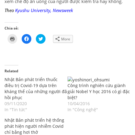
xem chế độ ăn uống của người được kiểm tra hay không.
Theo
Kyushu University
,
Newsweek
Chia sẻ:
Click
Click
Click
More
to
to
to
print
share
share
(Opens
on
on
in
Facebook
Twitter
new
(Opens
(Opens
window)
in
in
new
new
window)
window)
Related
Nhật Bản phát triển thuốc
điều trị Covid-19 dựa trên
Công trình nghiên cứu giành
kháng thể của những người đã
giải Nobel Y học 2016 có gì đặc
hồi phục
biệt?
09/11/2020
10/04/2016
In "Tin tức"
In "Công nghệ"
Nhật Bản phát triển hệ thống
phát hiện người nhiễm Covid
chỉ bằng hơi thở