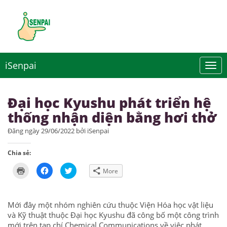
iSenpai
Đại học Kyushu phát triển hệ
thống nhận diện bằng hơi thở
Đăng ngày 29/06/2022 bởi iSenpai
Chia sẻ:
Click
Click
Click
More
to
to
to
print
share
share
(Opens
on
on
in
Facebook
Twitter
new
(Opens
(Opens
Mới đây một nhóm nghiên cứu thuộc Viện Hóa học vật liệu
window)
in
in
new
new
và Kỹ thuật thuộc Đại học Kyushu đã công bố một công trình
window)
window)
mới trên tạp chí Chemical Communications về việc phát