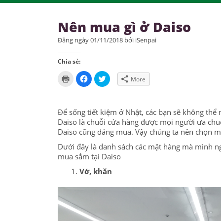
Nên mua gì ở Daiso
Đăng ngày 01/11/2018 bởi iSenpai
Chia sẻ:
Click
Click
Click
More
to
to
to
print
share
share
(Opens
on
on
in
Facebook
Twitter
new
(Opens
(Opens
Để sống tiết kiệm ở Nhật, các bạn sẽ không thể
window)
in
in
new
new
Daiso là chuỗi cửa hàng được mọi người ưa ch
window)
window)
Daiso cũng đáng mua. Vậy chúng ta nên chọn 
Dưới đây là danh sách các mặt hàng mà mình nghĩ
mua sắm tại Daiso
Vớ, khăn