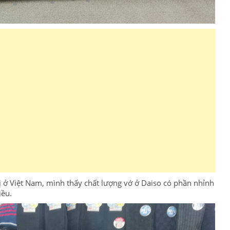
thị ở Việt Nam, mình thấy chất lượng vớ ở Daiso có phần nhỉnh
iều.