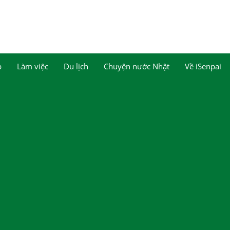
p
Làm việc
Du lịch
Chuyện nước Nhật
Về iSenpai