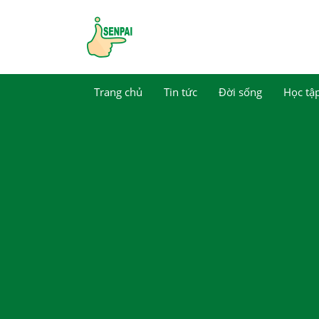
Trang chủ
Tin tức
Đời sống
Học tậ