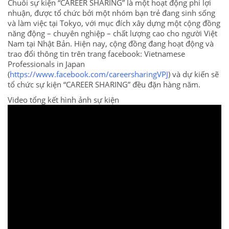
Chuỗi sự kiện “CAREER SHARING” là một hoạt động phi lợi
nhuận, được tổ chức bởi một nhóm bạn trẻ đang sinh sống
và làm việc tại Tokyo, với mục đích xây dựng một cộng đồng
năng động – chuyên nghiệp – chất lượng cao cho người Việt
Nam tại Nhật Bản. Hiện nay, cộng đồng đang hoạt động và
trao đổi thông tin trên trang facebook: Vietnamese
Professionals in Japan
(
https://www.facebook.com/careersharingVPJ
) và dự kiến sẽ
tổ chức sự kiện “CAREER SHARING” đều đặn hàng năm.
Video tổng kết hình ảnh sự kiện