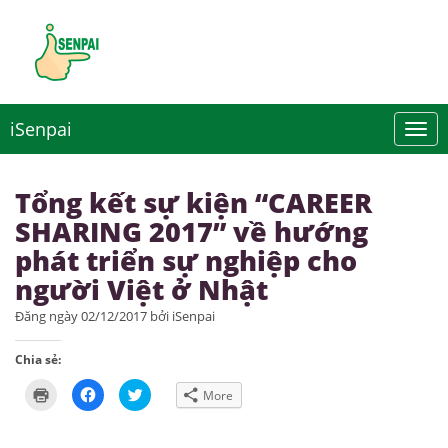
iSenpai
Tổng kết sự kiện “CAREER
SHARING 2017” về hướng
phát triển sự nghiệp cho
người Việt ở Nhật
Đăng ngày 02/12/2017 bởi iSenpai
Chia sẻ:
Click
Click
Click
More
to
to
to
print
share
share
(Opens
on
on
in
Facebook
Twitter