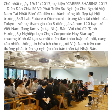
new
(Opens
(Opens
Chủ nhật ngày 19/11/2017, sự kiện “CAREER SHARING 2017
window)
in
in
new
new
– Diễn Đàn Chia Sẻ Về Phát Triển Sự Nghiệp Cho Người Việt
window)
window)
Nam Tại Nhật Bản” đã diễn ra thành công tốt đẹp tại Hội
trường 3×3 Lab Future ở Otemachi – trung tâm tài chính của
Tokyo – với sự tham gia của 8 diễn giả và hơn 120 bạn trẻ
Việt Nam đang làm việc tại Nhật Bản. Với chủ đề “Định
Hướng Sự Nghiệp: Lựa Chọn Corporate Hay Startup”,
chương trình đã tạo ra một diễn đàn thảo luận sôi nổi, cung
cấp nhiều thông tin hữu ích cho người Việt Nam trên con
đường phát triển sự nghiệp của bản thân tại Nhật Bản.