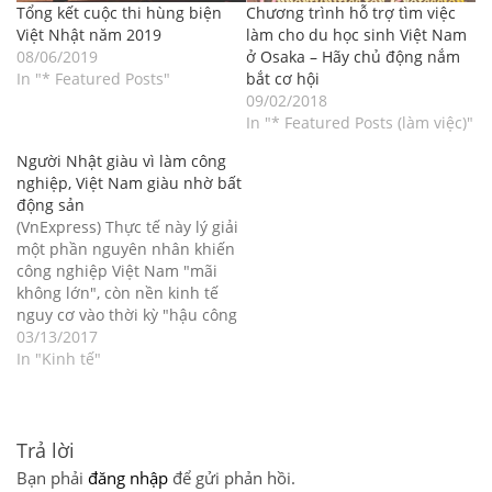
Tổng kết cuộc thi hùng biện
Chương trình hỗ trợ tìm việc
Việt Nhật năm 2019
làm cho du học sinh Việt Nam
08/06/2019
ở Osaka – Hãy chủ động nắm
In "* Featured Posts"
bắt cơ hội
09/02/2018
In "* Featured Posts (làm việc)"
Người Nhật giàu vì làm công
nghiệp, Việt Nam giàu nhờ bất
động sản
(VnExpress) Thực tế này lý giải
một phần nguyên nhân khiến
công nghiệp Việt Nam "mãi
không lớn", còn nền kinh tế
nguy cơ vào thời kỳ "hậu công
nghiệp" dù GDP mới bằng 1/10
03/13/2017
những nước như Hàn Quốc,
In "Kinh tế"
Nhật Bản. Thực tế nêu trên
được Giáo sư Trần Văn…
Trả lời
Bạn phải
đăng nhập
để gửi phản hồi.