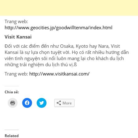
Trang
web:
http://www.geocities.jp/goodwilltenma/index.html
Visit Kansai
Đối
với
các
điểm
đến
như
Osaka, Kyoto hay Nara, Visit
Kansai là sự lựa chọn tuyệt vời. Họ có
rất
nhiều
hướng dẫn
viên tình nguyện sôi nổi
luôn
mang
lại
cho khách du lịch
những
trải
nghiệm
du lịch thú vị.ß
Trang
web:
http://www.visitkansai.com/
Chia sẻ:
Click
Click
Click
More
to
to
to
print
share
share
(Opens
on
on
in
Facebook
Twitter
new
(Opens
(Opens
window)
in
in
new
new
window)
window)
Related