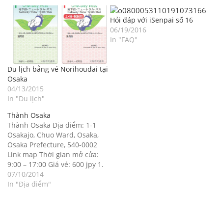
Hỏi đáp với iSenpai số 16
06/19/2016
In "FAQ"
Du lịch bằng vé Norihoudai tại
Osaka
04/13/2015
In "Du lịch"
Thành Osaka
Thành Osaka Địa điểm: 1-1
Osakajo, Chuo Ward, Osaka,
Osaka Prefecture, 540-0002
Link map Thời gian mở cửa:
9:00 – 17:00 Giá vé: 600 jpy 1.
Giới thiệu Thành Osaka là một
07/10/2014
trong những hình ảnh mang
In "Địa điểm"
tính biểu tượng nhất khi nói
đến Osaka. Thành Osaka gắn
liền với…