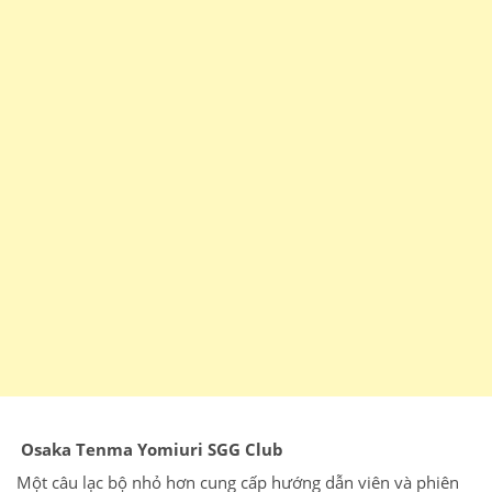
Osaka Tenma Yomiuri SGG Club
Một câu lạc bộ nhỏ hơn cung cấp hướng dẫn viên
và
phiên