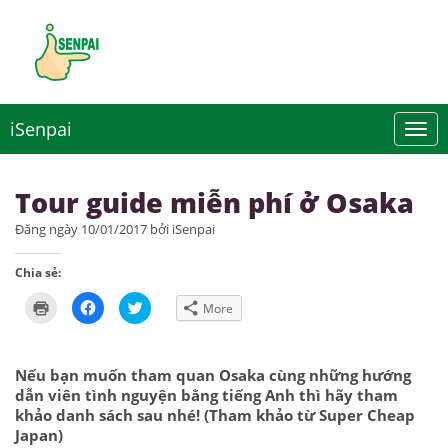
iSenpai
Tour guide miễn phí ở Osaka
Đăng ngày 10/01/2017 bởi iSenpai
Chia sẻ:
Click
Click
Click
More
to
to
to
print
share
share
(Opens
on
on
in
Facebook
Twitter
new
(Opens
(Opens
Nếu bạn muốn tham quan Osaka cùng những hướng
window)
in
in
new
new
dẫn viên tình nguyện bằng tiếng Anh thì hãy tham
window)
window)
khảo danh sách sau nhé! (Tham khảo từ Super Cheap
Japan)