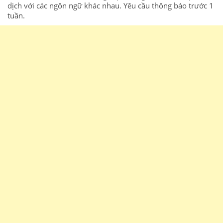
dịch
với
các
ngôn
ngữ
khác
nhau.
Yêu
cầu
thông
báo
tr
ư
ớc
1
tuần
.