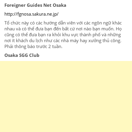
Foreigner Guides Net Osaka
http://fgnosa.sakura.ne.jp/
Tổ
chức
này
có
các
hướng dẫn
viên
với
các
ngôn ngữ khác
nhau và có thể đưa bạn đến
bất cứ nơi nào bạn muốn.
Họ
cũng
có
thể
đưa
bạn
ra
khỏi
khu
vực
thành
phố
và những
nơi ít khách du lịch như
các
nhà máy
hay
xưởng
thủ
công
.
Phải
thông
báo
trước
2 tuầ
n
.
Osaka SGG Club