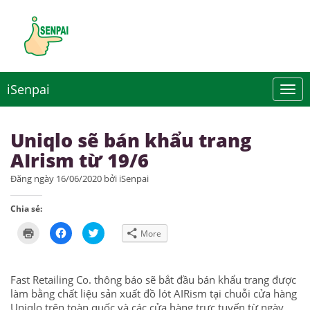
iSenpai
Uniqlo sẽ bán khẩu trang
AIrism từ 19/6
Đăng ngày 16/06/2020 bởi iSenpai
Chia sẻ:
Click
Click
Click
More
to
to
to
print
share
share
(Opens
on
on
in
Facebook
Twitter
new
(Opens
(Opens
Fast Retailing Co. thông báo sẽ bắt đầu bán khẩu trang được
window)
in
in
new
new
làm bằng chất liệu sản xuất đồ lót AIRism tại chuỗi cửa hàng
window)
window)
Uniqlo trên toàn quốc và các cửa hàng trực tuyến từ ngày