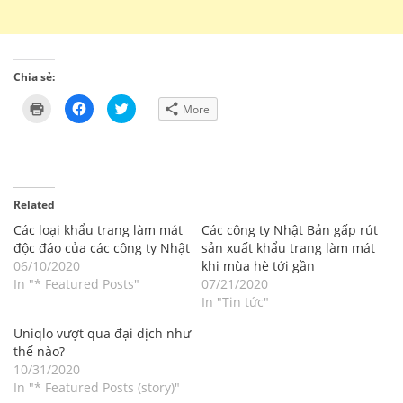
Chia sẻ:
Click
Click
Click
More
to
to
to
print
share
share
(Opens
on
on
in
Facebook
Twitter
new
(Opens
(Opens
window)
in
in
new
new
window)
window)
Related
Các loại khẩu trang làm mát
Các công ty Nhật Bản gấp rút
độc đáo của các công ty Nhật
sản xuất khẩu trang làm mát
06/10/2020
khi mùa hè tới gần
In "* Featured Posts"
07/21/2020
In "Tin tức"
Uniqlo vượt qua đại dịch như
thế nào?
10/31/2020
In "* Featured Posts (story)"