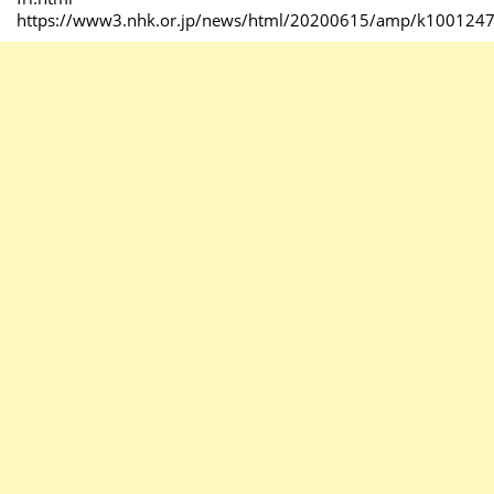
https://www3.nhk.or.jp/news/html/20200615/amp/k100124