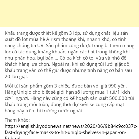
Khẩu trang được thiết kế gồm 3 lớp, sử dụng chất liệu sản
xuất đồ lót mùa hè AIrism thoáng khí, nhanh khô, có tính
năng chống tia UV. Sản phẩm cũng được trang bị thêm màng
lọc có tác dụng kháng khuẩn, ngăn các hạt trong không khí
như phấn hoa, bụi bẩn,… Có ba kích cỡ to, vừa và nhỏ để
khách hàng lựa chọn. Ngoài ra, khi sử dụng túi lưới giặt đồ,
khẩu trang vẫn có thể giữ được những tính năng cơ bản sau
20 lần giặt.
Mỗi túi sản phẩm gồm 3 chiếc, được bán với giá 990 yên.
Hãng Uniqlo cho biết sẽ giới hạn số lượng mua 1 túi/1 kích
cỡ/1 người. Hãng này cũng có kế hoạch sản xuất 500.000 túi
khẩu trang mỗi tuần, đồng thời dự kiến sẽ cung cấp mặt
hàng này trên thị trường nước ngoài.
Tham khảo:
https://english.kyodonews.net/news/2020/06/9b84c9cc037c-
fast-drying-face-masks-to-hit-uniqlo-shelves-in-japan-on-
fri.html