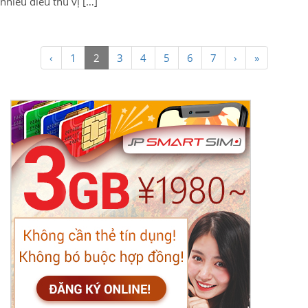
nhiều điều thú vị […]
‹
1
2
3
4
5
6
7
›
»